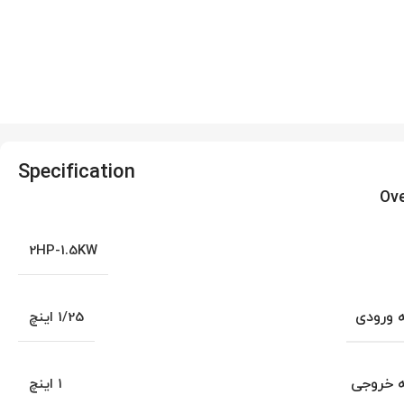
Specification
Ov
2HP-1.5KW
ه ورودی
1/25 اینچ
ه خروجی
۱ اینچ