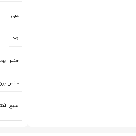
دبی
هد
جنس پوس
جنس پروا
منبع الکت