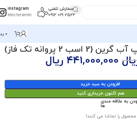
سفارش تلفنی
instagram
electeramin
2522 019 0912
0
ریا
گرین (2 اسب 2 پروانه تک فاز)
یال
441,000,000
ریال
افزودن به سبد خرید
هم اکنون خریداری کنید
ودن به علاقه مندی
ها
 محصول را تماشا می کنند!