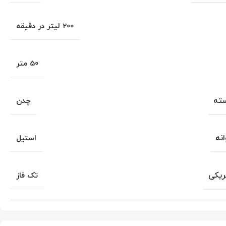
200 لیتر در دقیقه
50 متر
ته
چدن
نه
استیل
ریکی
تک فاز