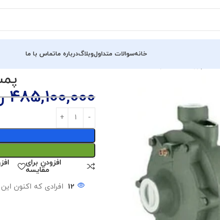
خانه
سوالات متداول
وبلاگ
درباره ما
تماس با ما
پمپ آب 
485,100,000
ر
افزودن برای
افز
مقایسه
12
افرادی که اکنون این