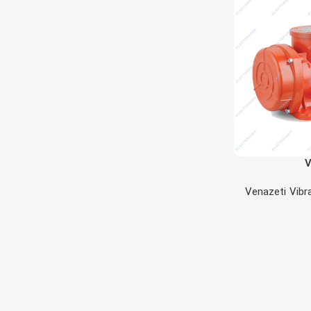
V
Venazeti Vibr