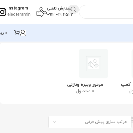
سفارش تلفنی
instagram
electeramin
2522 019 0912
0
ریا
ه کمپ
موتور ویبره ونازتی
0 محصول