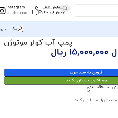
سفارش تلفنی
instagram
electeramin
2522 019 0912
0
ریا
پمپ آب کولر موتوژن
ل
15,000,000
ریال
افزودن به سبد خرید
هم اکنون خریداری کنید
ودن به علاقه مندی
ها
 محصول را تماشا می کنند!