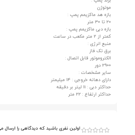
برند پمپ :
موتوژن
بازه هد ماکزیمم پمپ :
20 تا 30 متر
بازه دبی ماکزیمم پمپ :
کمتر از 2 متر مکعب در ساعت
منبع انرژی :
برق تک فاز
الکتروموتور قابل اتصال :
2900 دور
سایر مشخصات :
دارای دهانه خروجی : 14 میلیمتر
حداکثر دبی : 11 لیتر بر دقیقه
حداکثر ارتفاع : 22 متر
اولین نفری باشید که دیدگاهی را ارسال م