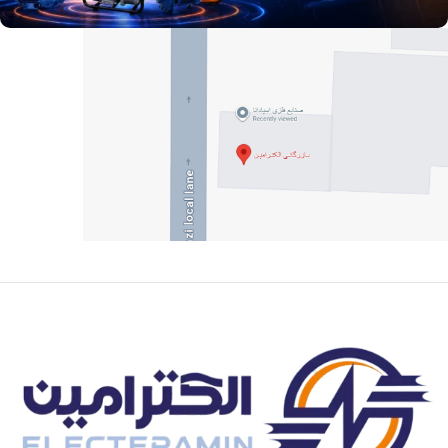
آدرس و موقعیت ما
اصفهان،بزرگراه شهید خرازی، کوچه بهروز ۸۱، پلاک ۸۰۱