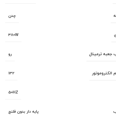
ه
چدن
ی
380W
جعبه ترمینال
رو
م الکتروموتور
132
50HZ
ب
پایه دار بدون فلنج