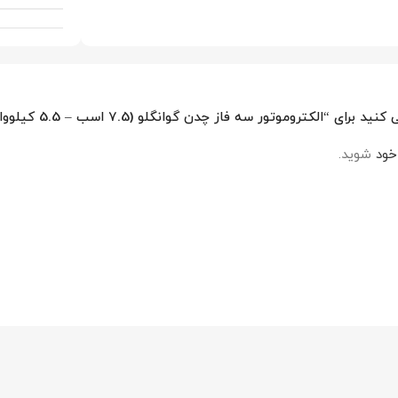
روموتور سه فاز چدن گوانگلو (7.5 اسب – 5.5 کیلووات – 1500 دور)”
خود
شوید.