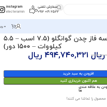
سفارش تلفنی
instagram
electeramin
2522 019 0912
0
ریا
الکتروموتور سه فاز چدن گوانگلو (7.5 اسب – 5.5
کیلووات – 1500 دور)
ریال
494,740,321
ریال
افزودن به سبد خرید
هم اکنون خریداری کنید
ودن به علاقه مندی
ها
 محصول را تماشا می کنند!