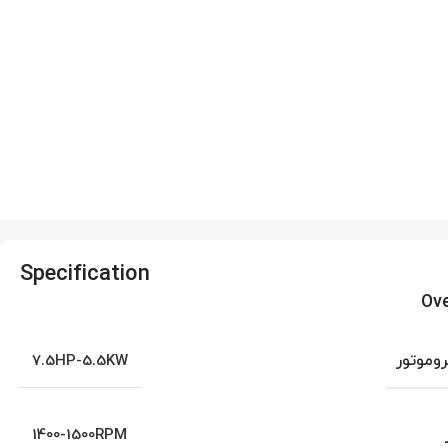
Specification
Ov
روموتور
7.5HP-5.5KW
1400-1500RPM