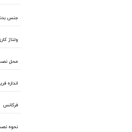
جنس بدن
ولتاژ کار
محل نصب 
اندازه فری
فرکانس
نحوه نص