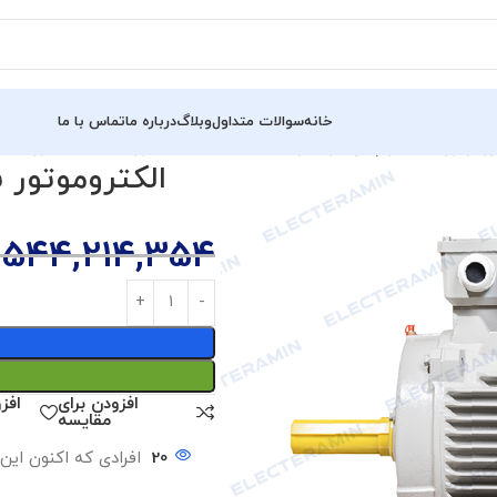
خانه
سوالات متداول
وبلاگ
درباره ما
تماس با ما
تور سه فاز چدن گوانگلو (7.5 اسب – 5.5 کیلووات – 1500 دور)
544,214,354
افزودن برای
افز
مقایسه
20
افرادی که اکنون این