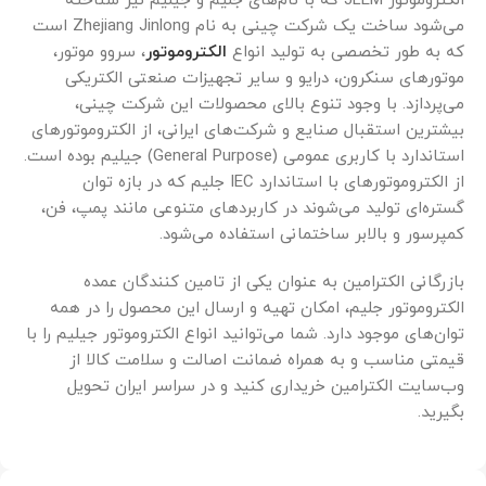
الکتروموتور JLEM که با نام‌های جلیم و جیلیم نیز شناخته
می‌شود ساخت یک شرکت چینی به نام Zhejiang Jinlong است
که به طور تخصصی به تولید انواع
الکتروموتور
، سروو موتور،
موتورهای سنکرون، درایو و سایر تجهیزات صنعتی الکتریکی
می‌پردازد. با وجود تنوع بالای محصولات این شرکت چینی،
بیشترین استقبال صنایع و شرکت‌های ایرانی، از الکتروموتورهای
استاندارد با کاربری عمومی (General Purpose) جیلیم بوده است.
از الکتروموتورهای با استاندارد IEC جلیم که در بازه توان
گستره‌ای تولید می‌شوند در کاربردهای متنوعی مانند پمپ، فن،
کمپرسور و بالابر ساختمانی استفاده می‌شود.
بازرگانی الکترامین به عنوان یکی از تامین کنندگان عمده
الکتروموتور جلیم، امکان تهیه و ارسال این محصول را در همه
توان‌های موجود دارد. شما می‌توانید انواع الکتروموتور جیلیم را با
قیمتی مناسب و به همراه ضمانت اصالت و سلامت کالا از
وب‌سایت الکترامین خریداری کنید و در سراسر ایران تحویل
بگیرید.