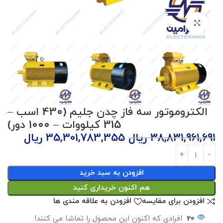
برای بزرگنمایی کلیک کنید
الکتروموتور سه فاز چدن جلیم (430 اسب –
315 کیلووات – 1000 دور)
38,831,961,691
ریال
35,301,783,355
ریال
افزودن به سبد خرید
هم اکنون خریداری کنید
افزودن برای مقایسه
افزودن به علاقه مندی ها
20
افرادی که اکنون این محصول را تماشا می کنند!