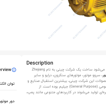
Description
erview
الکتروموتور JLEM که با نام‌های جلیم و جیلیم نیز شناخته می‌شود ساخت یک شرکت چینی به نام Zhejiang
ور
، سروو موتور، موتورهای سنکرون، درایو و سایر
محصولات این شرکت چینی، بیشترین استقبال صنایع و
توان الکت
شرکت‌های ایرانی، از الکتروموتورهای استاندارد با کاربری عمومی (General Purpose) جیلیم بوده است. از
 که در بازه توان گستره‌ای تولید می‌شوند در کاربردهای متنوعی مانند پمپ،
دور موتور