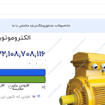
خانه
سوالات متداول
وبلاگ
درباره ما
تماس با ما
 سه فاز چدن جلیم (270 اسب – 200 کیلووات – 1000 دور)
22,108,708,116
افزودن برای
افز
مقایسه
12
افرادی که اکنون این