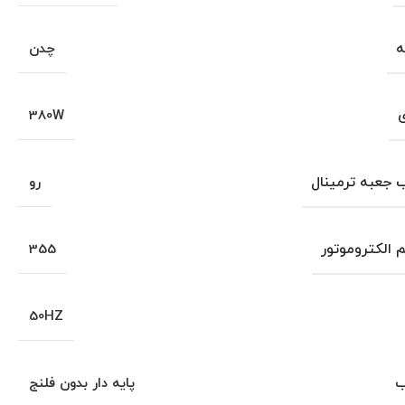
ه
چدن
ی
380W
جعبه ترمینال
رو
م الکتروموتور
355
50HZ
ب
پایه دار بدون فلنج