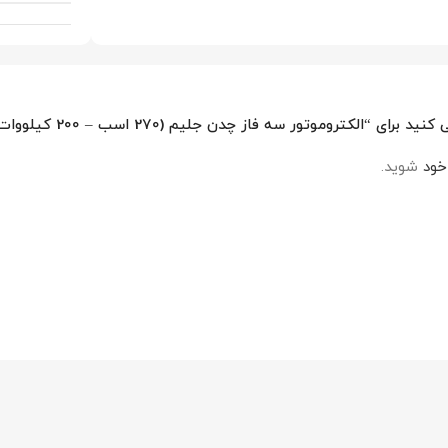
روموتور سه فاز چدن جلیم (270 اسب – 200 کیلووات – 1000 دور)”
خود
شوید.