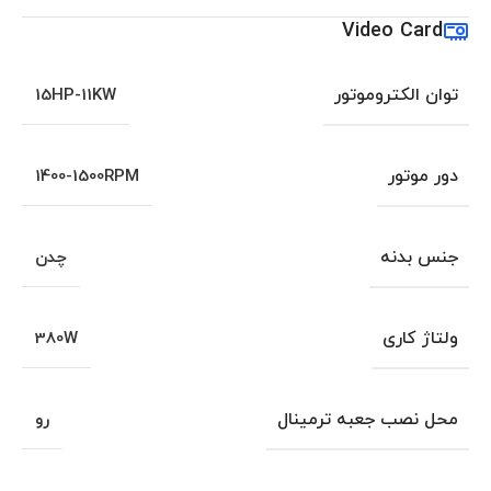
Video Card
توان الکتروموتور
15HP-11KW
دور موتور
1400-1500RPM
جنس بدنه
چدن
ولتاژ کاری
380W
محل نصب جعبه ترمینال
رو