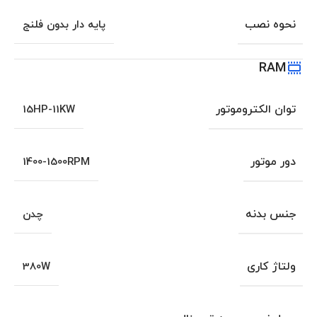
نحوه نصب
پایه دار بدون فلنج
RAM
توان الکتروموتور
15HP-11KW
دور موتور
1400-1500RPM
جنس بدنه
چدن
ولتاژ کاری
380W