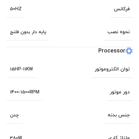
فرکانس
50HZ
نحوه نصب
پایه دار بدون فلنج
Processor
توان الکتروموتور
15HP-11KW
دور موتور
1400-1500RPM
جنس بدنه
چدن
ولتاژ کاری
380W