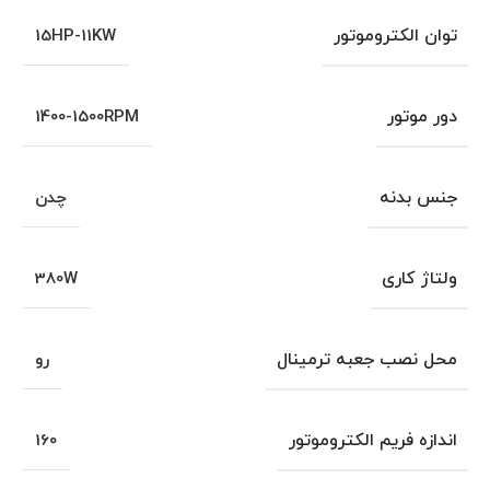
توان الکتروموتور
15HP-11KW
دور موتور
1400-1500RPM
جنس بدنه
چدن
ولتاژ کاری
380W
محل نصب جعبه ترمینال
رو
اندازه فریم الکتروموتور
160