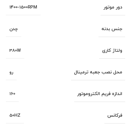
دور موتور
1400-1500RPM
جنس بدنه
چدن
ولتاژ کاری
380W
محل نصب جعبه ترمینال
رو
اندازه فریم الکتروموتور
160
فرکانس
50HZ