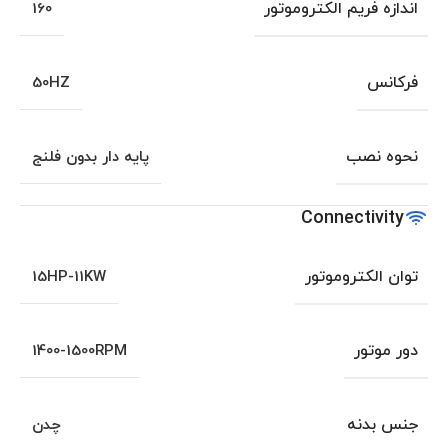
اندازه فریم الکتروموتور
160
فرکانس
50HZ
نحوه نصب
پایه دار بدون فلنج
Connectivity
توان الکتروموتور
15HP-11KW
دور موتور
1400-1500RPM
جنس بدنه
چدن