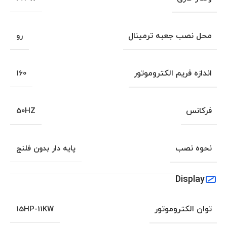
محل نصب جعبه ترمینال
رو
اندازه فریم الکتروموتور
160
فرکانس
50HZ
نحوه نصب
پایه دار بدون فلنج
Display
توان الکتروموتور
15HP-11KW