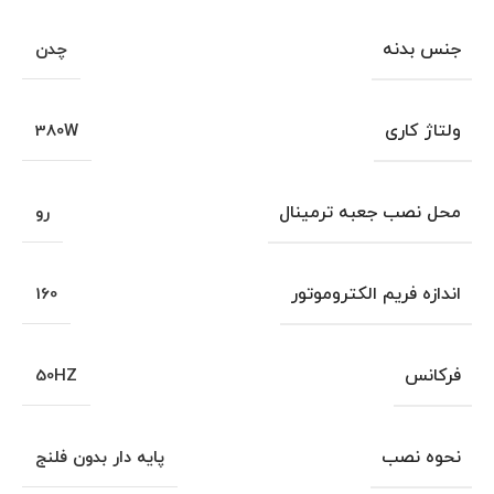
جنس بدنه
چدن
ولتاژ کاری
380W
محل نصب جعبه ترمینال
رو
اندازه فریم الکتروموتور
160
فرکانس
50HZ
نحوه نصب
پایه دار بدون فلنج