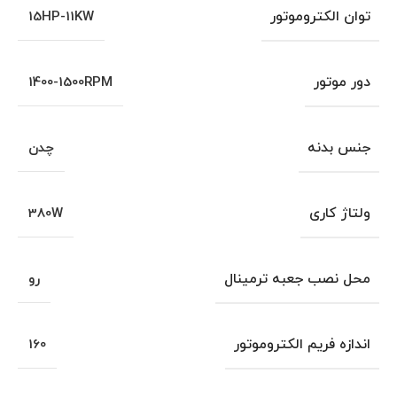
توان الکتروموتور
15HP-11KW
دور موتور
1400-1500RPM
جنس بدنه
چدن
ولتاژ کاری
380W
محل نصب جعبه ترمینال
رو
اندازه فریم الکتروموتور
160