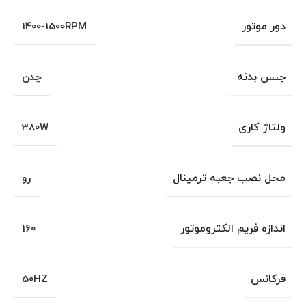
دور موتور
1400-1500RPM
جنس بدنه
چدن
ولتاژ کاری
380W
محل نصب جعبه ترمینال
رو
اندازه فریم الکتروموتور
160
فرکانس
50HZ