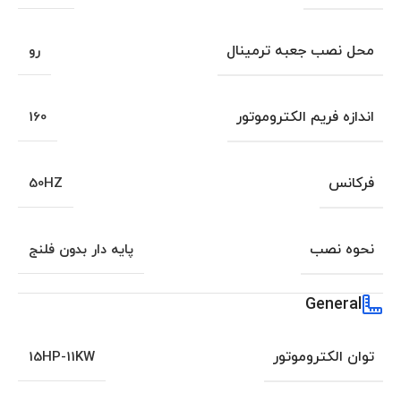
محل نصب جعبه ترمینال
رو
اندازه فریم الکتروموتور
160
فرکانس
50HZ
نحوه نصب
پایه دار بدون فلنج
General
توان الکتروموتور
15HP-11KW