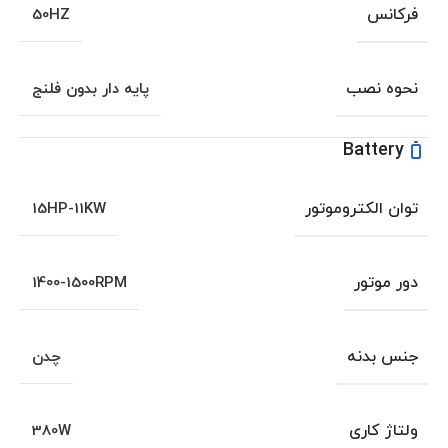
فرکانس
50HZ
نحوه نصب
پایه دار بدون فلنج
Battery
توان الکتروموتور
15HP-11KW
دور موتور
1400-1500RPM
جنس بدنه
چدن
ولتاژ کاری
380W