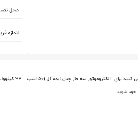
محل نصب 
اندازه فری
کتروموتور سه فاز چدن ایده آل (50 اسب – 37 کیلووات – 1500 دور)”
 خود
شوید.