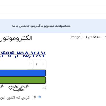
خانه
سوالات متداول
وبلاگ
درباره ما
تماس با ما
وتور سه فاز چدن ایده آل (50 اسب – 37 کیلووات – 1500 دور)
,494,315,787
افزودن برای
افز
مقایسه
14
افرادی که اکنون این