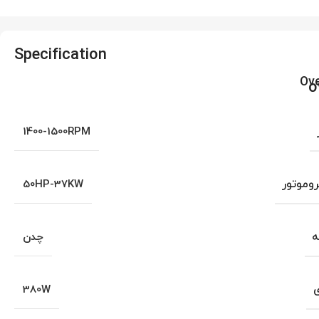
Specification
Ov
1400-1500RPM
روموتور
50HP-37KW
ه
چدن
ی
380W