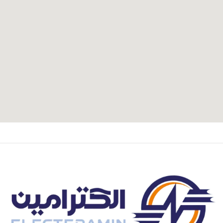
اصفهان،بزرگراه شهید خرازی، کوچه بهروز ۸۱، پلاک ۸۰۱