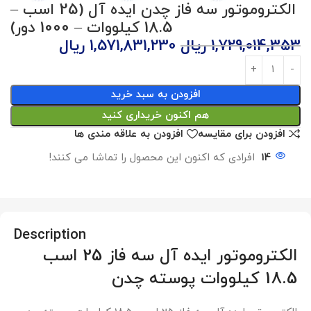
الکتروموتور سه فاز چدن ایده آل (25 اسب –
18.5 کیلووات – 1000 دور)
1,729,014,353
ریال
1,571,831,230
ریال
افزودن به سبد خرید
هم اکنون خریداری کنید
افزودن برای مقایسه
افزودن به علاقه مندی ها
14
افرادی که اکنون این محصول را تماشا می کنند!
Description
الکتروموتور ایده آل سه فاز 25 اسب
18.5 کیلووات پوسته چدن