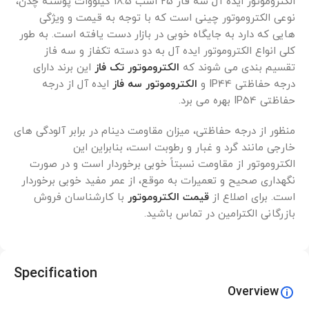
الکتروموتور ایده آل سه فاز 25 اسب 18.5 کیلووات پوسته چدن،
نوعی الکتروموتور چینی است که با توجه به قیمت و ویژگی
هایی که دارد به جایگاه خوبی در بازار دست یافته است. به طور
کلی انواع الکتروموتور ایده آل به دو دسته تکفاز و سه فاز
تقسیم بندی می شوند که
الکتروموتور تک فاز
این برند دارای
درجه حفاظتی IP44 و
الکتروموتور سه فاز
ایده آل از درجه
حفاظتی IP54 بهره می برد.
منظور از درجه حفاظتی، میزان مقاومت دینام در برابر آلودگی های
خارجی مانند گرد و غبار و رطوبت است، بنابراین این
الکتروموتور از مقاومت نسبتاً خوبی برخوردار است و در صورت
نگهداری صحیح و تعمیرات به موقع، از عمر مفید خوبی برخوردار
است. برای اصلاع از
قیمت الکتروموتور
با کارشناسان فروش
بازرگانی الکترامین در تماس باشید.
Specification
Overview