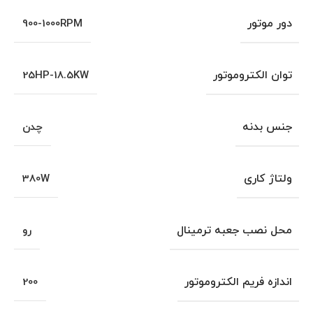
دور موتور
900-1000RPM
توان الکتروموتور
25HP-18.5KW
جنس بدنه
چدن
ولتاژ کاری
380W
محل نصب جعبه ترمینال
رو
اندازه فریم الکتروموتور
200