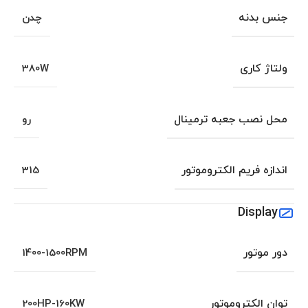
جنس بدنه
چدن
ولتاژ کاری
380W
محل نصب جعبه ترمینال
رو
اندازه فریم الکتروموتور
315
Display
دور موتور
1400-1500RPM
توان الکتروموتور
200HP-160KW