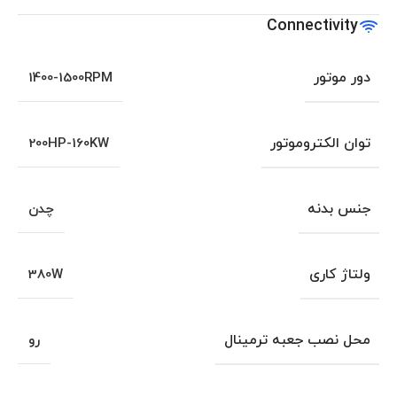
Connectivity
دور موتور
1400-1500RPM
توان الکتروموتور
200HP-160KW
جنس بدنه
چدن
ولتاژ کاری
380W
محل نصب جعبه ترمینال
رو