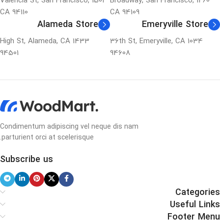
1501 Valencia St, San Francisco,
1260 Broadway, San Francisco,
CA 94110
CA 94109
Alameda Store
Emeryville Store
1433 High St, Alameda, CA
1034 36th St, Emeryville, CA
94501
94608
Condimentum adipiscing vel neque dis nam
parturient orci at scelerisque.
Subscribe us
Categories
Useful Links
Footer Menu