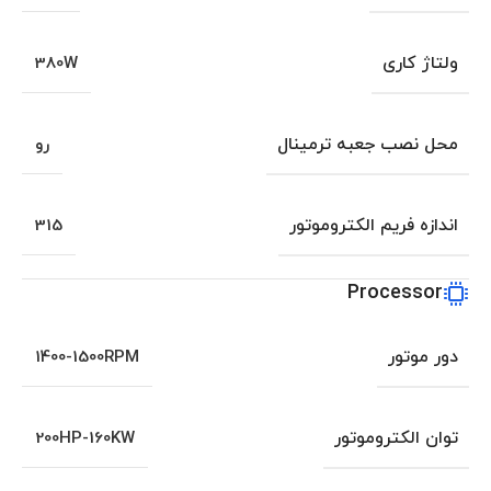
ولتاژ کاری
380W
محل نصب جعبه ترمینال
رو
اندازه فریم الکتروموتور
315
Processor
دور موتور
1400-1500RPM
توان الکتروموتور
200HP-160KW