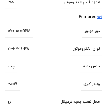
اندازه فریم الکتروموتور
315
Features
دور موتور
1400-1500RPM
توان الکتروموتور
200HP-160KW
جنس بدنه
چدن
ولتاژ کاری
380W
محل نصب جعبه ترمینال
رو