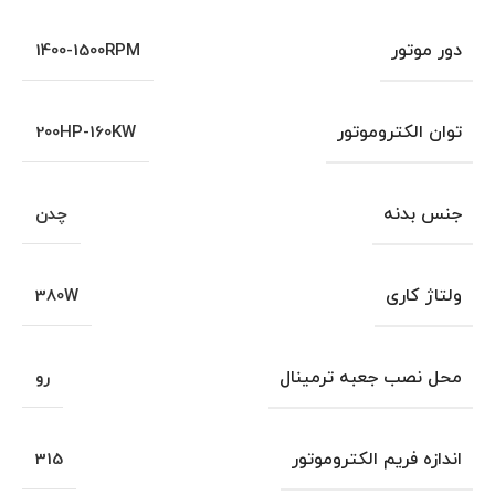
دور موتور
1400-1500RPM
توان الکتروموتور
200HP-160KW
جنس بدنه
چدن
ولتاژ کاری
380W
محل نصب جعبه ترمینال
رو
اندازه فریم الکتروموتور
315