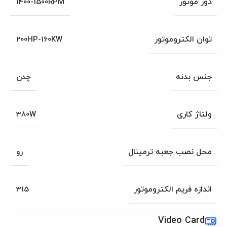
دور موتور
1400-1500RPM
توان الکتروموتور
200HP-160KW
جنس بدنه
چدن
ولتاژ کاری
380W
محل نصب جعبه ترمینال
رو
اندازه فریم الکتروموتور
315
Video Card