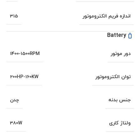
اندازه فریم الکتروموتور
315
Battery
دور موتور
1400-1500RPM
توان الکتروموتور
200HP-160KW
جنس بدنه
چدن
ولتاژ کاری
380W