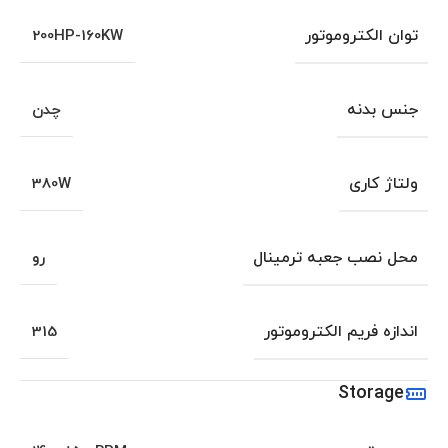
توان الکتروموتور
200HP-160KW
جنس بدنه
چدن
ولتاژ کاری
380W
محل نصب جعبه ترمینال
رو
اندازه فریم الکتروموتور
315
Storage