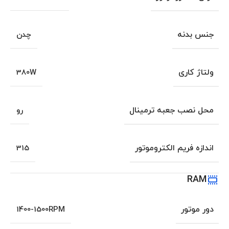
جنس بدنه
چدن
ولتاژ کاری
380W
محل نصب جعبه ترمینال
رو
اندازه فریم الکتروموتور
315
RAM
دور موتور
1400-1500RPM