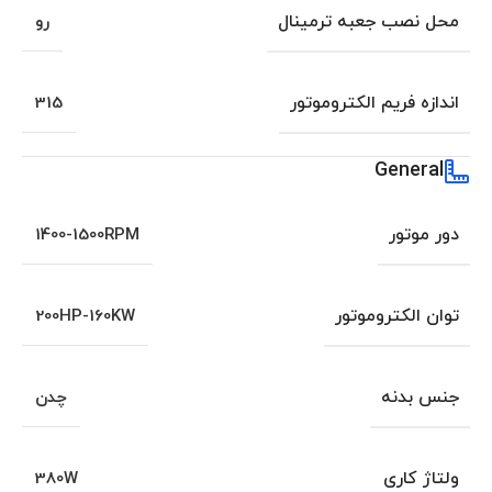
محل نصب جعبه ترمینال
رو
اندازه فریم الکتروموتور
315
General
دور موتور
1400-1500RPM
توان الکتروموتور
200HP-160KW
جنس بدنه
چدن
ولتاژ کاری
380W