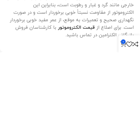
خارجی مانند گرد و غبار و رطوبت است، بنابراین این
الکتروموتور از مقاومت نسبتاً خوبی برخوردار است و در صورت
نگهداری صحیح و تعمیرات به موقع، از عمر مفید خوبی برخوردار
است. برای اصلاع از
قیمت الکتروموتور
با کارشناسان فروش
بازرگانی الکترامین در تماس باشید.
0
Specification
Overview
دور موتور
3000RPM
توان الکتروموتور
20HP-15KW
جنس بدنه
چدن