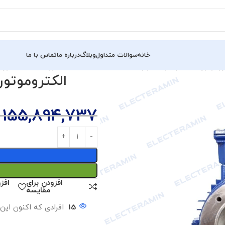
خانه
سوالات متداول
وبلاگ
درباره ما
تماس با ما
وتور سه فاز آلومینیوم ایده آل (1 اسب – 0.75 کیلووات – 1500 دور)
155,894,737
افزودن برای
افز
مقایسه
15
افرادی که اکنون این