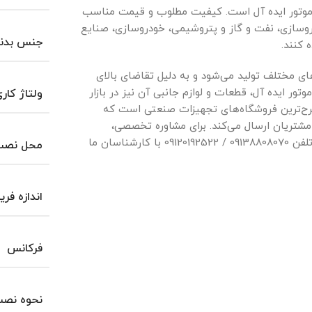
روموتور ایده آل است. کیفیت مطلوب و قیمت مناسب
اروسازی، نفت و گاز و پتروشیمی، خودروسازی، صنایع
جنس بدن
 کنند.
‌های مختلف تولید می‌شود و به دلیل تقاضای بالای
وتور ایده آل، قطعات و لوازم جانبی آن نیز در بازار
ولتاژ کار
مطرح‌ترین فروشگاه‌های تجهیزات صنعتی است که
 مشتریان ارسال می‌کند. برای مشاوره تخصصی،
استعلام قیمت دقیق و خرید الکتروموتور ایده آل با شماره تلفن 09138808070 / 09120192522 با کارشناسان ما
محل نصب 
اندازه فری
فرکانس
نحوه نص