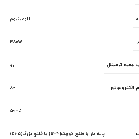
ه
آلومینیوم
ی
380W
جعبه ترمینال
رو
م الکتروموتور
80
50HZ
ب
پایه دار با فلنج کوچک(b34) یا فلنج بزرگ(b35)