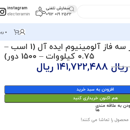
سفارش تلفنی
instagram
electeramin
2522 019 0912
0
ریا
الکتروموتور سه فاز آلومینیوم ایده آل (1 اسب –
0.75 کیلووات – 1500 دور)
ریال
141,722,488
ریال
افزودن به سبد خرید
هم اکنون خریداری کنید
ودن به علاقه مندی
ها
 محصول را تماشا می کنند!