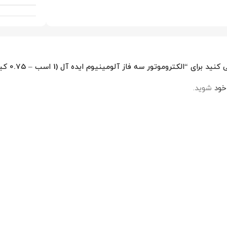
تروموتور سه فاز آلومینیوم ایده آل (1 اسب – 0.75 کیلووات – 1500 دور)”
خود
شوید.