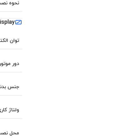
نحوه نص
isplay
توان الکت
دور موتور
جنس بدن
ولتاژ کار
محل نصب 