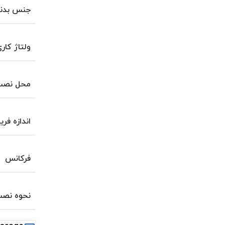
جنس بدن
ولتاژ کار
محل نصب 
اندازه فری
فرکانس
نحوه نص