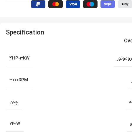
Specification
Ov
روموتور
4HP-3KW
3000RPM
ه
چدن
ی
220W