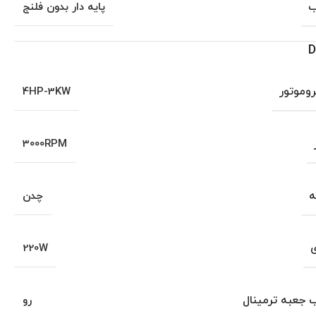
ب
پایه دار بدون فلنج
D
روموتور
4HP-3KW
3000RPM
ه
چدن
ی
220W
جعبه ترمینال
رو