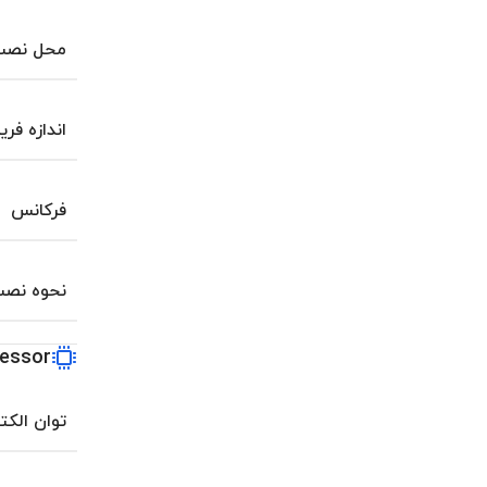
محل نصب 
اندازه فری
فرکانس
نحوه نص
essor
توان الکت