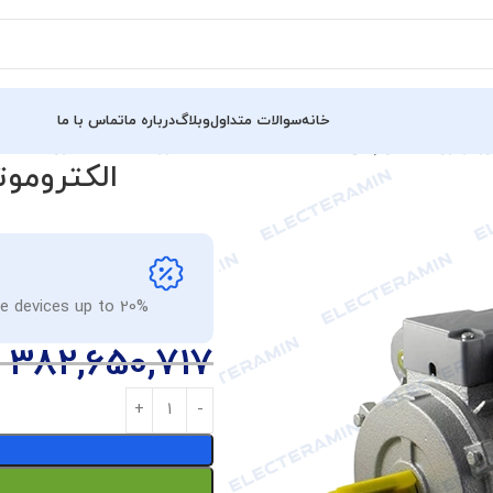
خانه
سوالات متداول
وبلاگ
درباره ما
تماس با ما
وتور تک فاز چدن ایده آل (4 اسب – 3 کیلووات – 3000 دور)
le devices up to 20%
382,650,717