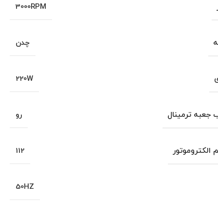
3000RPM
ه
چدن
ی
220W
جعبه ترمینال
رو
م الکتروموتور
112
50HZ