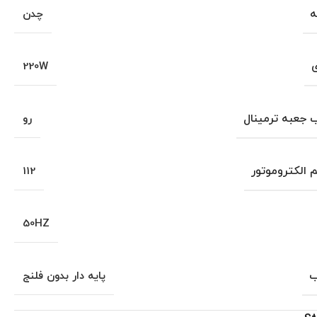
ه
چدن
ی
220W
جعبه ترمینال
رو
م الکتروموتور
112
50HZ
ب
پایه دار بدون فلنج