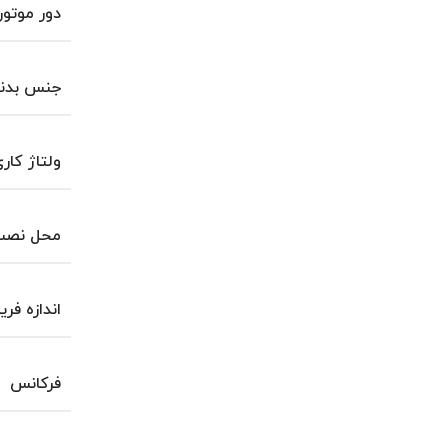
دور موتور
جنس بدن
ولتاژ کار
محل نصب 
اندازه فری
فرکانس