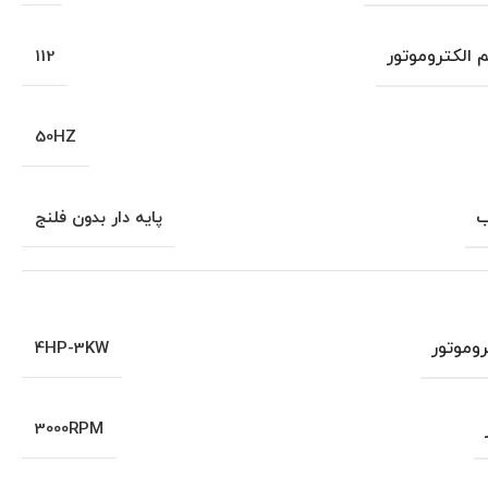
م الکتروموتور
112
50HZ
ب
پایه دار بدون فلنج
روموتور
4HP-3KW
3000RPM