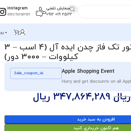
سفارش تلفنی
instagram
electeramin
2522 019 0912
0
ریا
الکتروموتور تک فاز چدن ایده آل (4 اسب – 3
کیلووات – 3000 دور)
Apple Shopping Event
Sale_coupon_15
Hurry and get discounts on all App
ریال
347,864,289
ریال
افزودن به سبد خرید
هم اکنون خریداری کنید