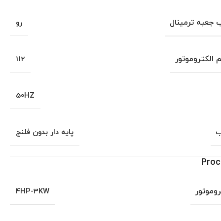
جعبه ترمینال
رو
م الکتروموتور
112
50HZ
ب
پایه دار بدون فلنج
Proc
روموتور
4HP-3KW