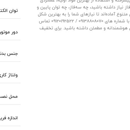
یشرفته و استفاده از بهترین مواد اولیه، عملکردی
‌فاز نیاز داشته باشید، چه سه‌فاز، چه توان پایین و
توان الکت
 متنوع آماده‌اند تا نیازهای شما را به بهترین شکل
پوشش دهند. همین حالا با کارشناسان بازرگانی الکترامین با شماره های 09138808070 / 09120192522 تماس
دی هوشمندانه و مطمئن داشته باشید. برای تخفیف
دور موتور
جنس بدن
ولتاژ کار
محل نصب 
اندازه فری