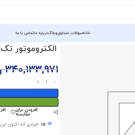
خانه
سوالات متداول
وبلاگ
درباره ما
تماس با ما
وتور تک فاز آلومینیوم گوانگلو (3 اسب – 2.2 کیلووات – 1500 دور)
340,133,971
ر
افزودن برای
افز
مقایسه
15
افرادی که اکنون این