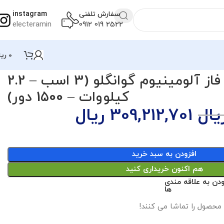
سفارش تلفنی
instagram
electeramin
2522 019 0912
0
ریا
الکتروموتور تک فاز آلومینیوم گوانگلو (3 اسب – 2.2
کیلووات – 1500 دور)
یال
309,212,701
ریال
افزودن به سبد خرید
هم اکنون خریداری کنید
ودن به علاقه مندی
ها
 محصول را تماشا می کنند!