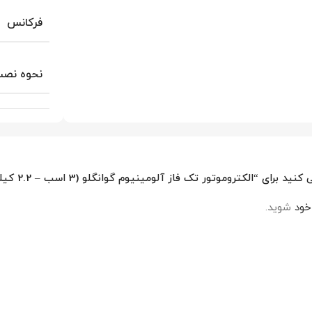
فرکانس
نحوه نص
تروموتور تک فاز آلومینیوم گوانگلو (3 اسب – 2.2 کیلووات – 1500 دور)”
خود
شوید.