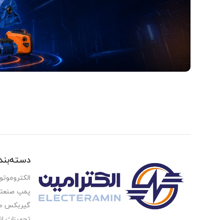
آدرس و موقعیت ما
اصفهان،بزرگراه شهید خرازی، کوچه بهروز ۸۱، پلاک ۸۰۱
Read more
دسته‌بن
الکتروموتو
پمپ صنعت
گیربکس ص
تجهیزات ان