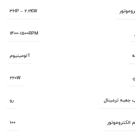
روموتور
3HP – 2.2KW
1400-1500RPM
ه
آلومینیوم
ی
220W
جعبه ترمینال
رو
م الکتروموتور
100