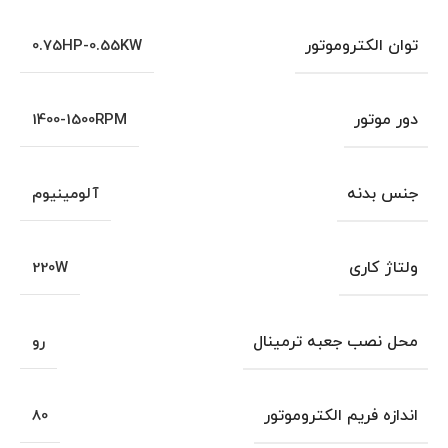
توان الکتروموتور
0.75HP-0.55KW
دور موتور
1400-1500RPM
جنس بدنه
آلومینیوم
ولتاژ کاری
220W
محل نصب جعبه ترمینال
رو
اندازه فریم الکتروموتور
80