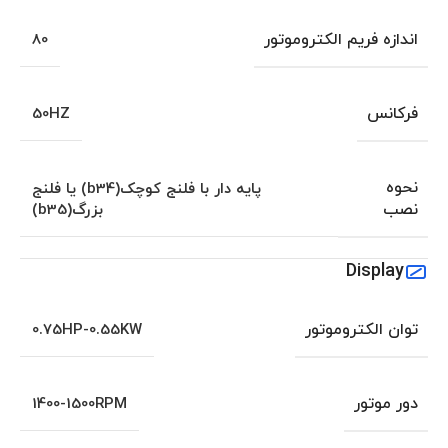
اندازه فریم الکتروموتور
80
فرکانس
50HZ
نحوه
پایه دار با فلنج کوچک(b34) یا فلنج
نصب
بزرگ(b35)
Display
توان الکتروموتور
0.75HP-0.55KW
دور موتور
1400-1500RPM