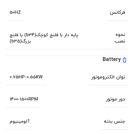
فرکانس
50HZ
نحوه
پایه دار با فلنج کوچک(b34) یا فلنج
نصب
بزرگ(b35)
Battery
توان الکتروموتور
0.75HP-0.55KW
دور موتور
1400-1500RPM
جنس بدنه
آلومینیوم