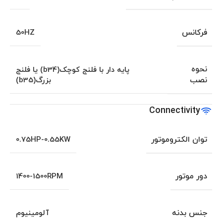
فرکانس
50HZ
نحوه
پایه دار با فلنج کوچک(b34) یا فلنج
نصب
بزرگ(b35)
Connectivity
توان الکتروموتور
0.75HP-0.55KW
دور موتور
1400-1500RPM
جنس بدنه
آلومینیوم