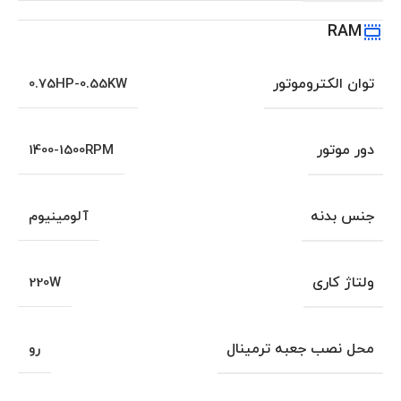
RAM
توان الکتروموتور
0.75HP-0.55KW
دور موتور
1400-1500RPM
جنس بدنه
آلومینیوم
ولتاژ کاری
220W
محل نصب جعبه ترمینال
رو