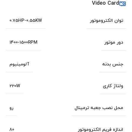
Video Card
توان الکتروموتور
0.75HP-0.55KW
دور موتور
1400-1500RPM
جنس بدنه
آلومینیوم
ولتاژ کاری
220W
محل نصب جعبه ترمینال
رو
اندازه فریم الکتروموتور
80