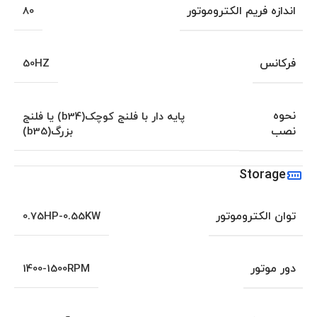
اندازه فریم الکتروموتور
80
فرکانس
50HZ
نحوه
پایه دار با فلنج کوچک(b34) یا فلنج
نصب
بزرگ(b35)
Storage
توان الکتروموتور
0.75HP-0.55KW
دور موتور
1400-1500RPM