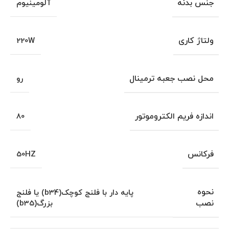
جنس بدنه
آلومینیوم
ولتاژ کاری
220W
محل نصب جعبه ترمینال
رو
اندازه فریم الکتروموتور
80
فرکانس
50HZ
نحوه
پایه دار با فلنج کوچک(b34) یا فلنج
نصب
بزرگ(b35)