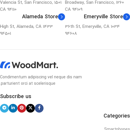
1501 Valencia St, San Francisco,
1260 Broadway, San Francisco,
CA 94110
CA 94109
Alameda Store
Emeryville Store
1433 High St, Alameda, CA
1034 36th St, Emeryville, CA
94501
94608
Condimentum adipiscing vel neque dis nam
parturient orci at scelerisque.
Subscribe us
Categories
Smartphones