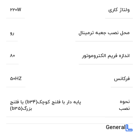
ولتاژ کاری
220W
محل نصب جعبه ترمینال
رو
اندازه فریم الکتروموتور
80
فرکانس
50HZ
نحوه
پایه دار با فلنج کوچک(b34) یا فلنج
نصب
بزرگ(b35)
General