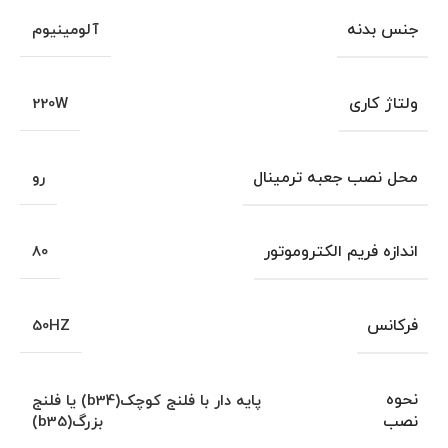
جنس بدنه
آلومینیوم
ولتاژ کاری
220W
محل نصب جعبه ترمینال
رو
اندازه فریم الکتروموتور
80
فرکانس
50HZ
نحوه
پایه دار با فلنج کوچک(b34) یا فلنج
نصب
بزرگ(b35)