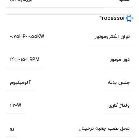
Processor
توان الکتروموتور
0.75HP-0.55KW
دور موتور
1400-1500RPM
جنس بدنه
آلومینیوم
ولتاژ کاری
220W
محل نصب جعبه ترمینال
رو