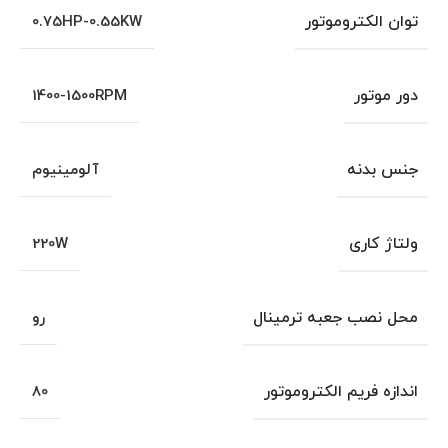
توان الکتروموتور
0.75HP-0.55KW
دور موتور
1400-1500RPM
جنس بدنه
آلومینیوم
ولتاژ کاری
220W
محل نصب جعبه ترمینال
رو
اندازه فریم الکتروموتور
80