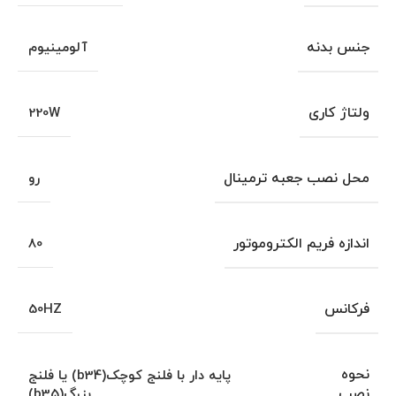
جنس بدنه
آلومینیوم
ولتاژ کاری
220W
محل نصب جعبه ترمینال
رو
اندازه فریم الکتروموتور
80
فرکانس
50HZ
نحوه
پایه دار با فلنج کوچک(b34) یا فلنج
نصب
بزرگ(b35)