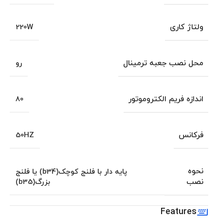
ولتاژ کاری
220W
محل نصب جعبه ترمینال
رو
اندازه فریم الکتروموتور
80
فرکانس
50HZ
نحوه
پایه دار با فلنج کوچک(b34) یا فلنج
نصب
بزرگ(b35)
Features