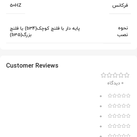
فرکانس
50HZ
نحوه
پایه دار با فلنج کوچک(b34) یا فلنج
نصب
بزرگ(b35)
Customer Reviews
0 دیدگاه
0
0
0
0
0