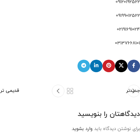
09120192522
09199012522
02191691024
03137668101
جدیدتر
قدیمی تر
دیدگاهتان را بنویسید
برای نوشتن دیدگاه باید
وارد بشوید
.