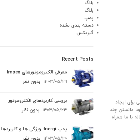
بلاگ
بلاگ
پمپ
دسته بندی نشده
گیربکس
Recent Posts
معرفی الکتروموتورهای Impex
1403/05/29
بدون نظر
بررسی کاربردهای الکتروموتور
 برای ایجاد
ود. دانستن چند
1403/05/24
بدون نظر
ه با ما همراه
پمپ Inergi: ویژگی‌ ها و کاربردها
1403/05/20
بدون نظر