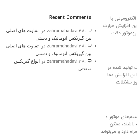
ON SALE
HP Envy 34
Recent Comments
کتروموتور با
این افزایش حرارت
To Shop
تفاوت های اصلی
zahramahadavi1381
در
روموتور دقت
بین گیربکس اتوماتیک و دستی
تفاوت های اصلی
zahramahadavi1381
در
بین گیربکس اتوماتیک و دستی
انواع گیربکس
zahramahadavi1381
در
 تولید شده در
صنعتی
این افزایش دما
وز مشکلات
یم‌های موتور و
 باشند، ممکن
ه دارد و می‌تواند