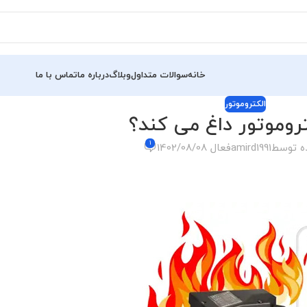
خانه
سوالات متداول
وبلاگ
درباره ما
تماس با ما
الکتروموتور
تروموتور داغ می کند؟
1
ه توسط
amird1991
فعال 1402/08/08