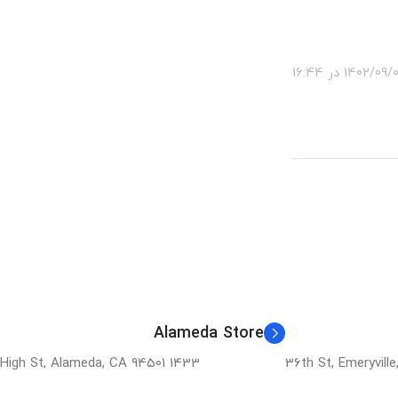
1402/09 در 16:44
Alameda Store
1433 High St, Alameda, CA 94501