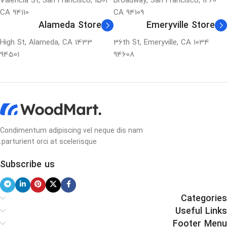
1501 Valencia St, San Francisco,
1260 Broadway, San Francisco,
CA 94110
CA 94109
Alameda Store
Emeryville Store
1433 High St, Alameda, CA
1034 36th St, Emeryville, CA
94501
94608
Condimentum adipiscing vel neque dis nam
parturient orci at scelerisque.
Subscribe us
Categories
Useful Links
Footer Menu