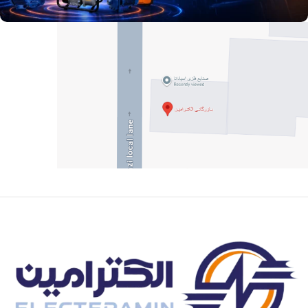
آدرس و موقعیت ما
اصفهان،بزرگراه شهید خرازی، کوچه بهروز ۸۱، پلاک ۸۰۱