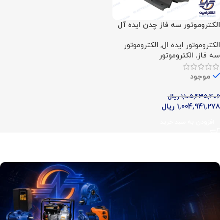
الکتروموتور سه فاز چدن ایده آل
(7.5 اسب – 5.5 کیلووات – 700
الکتروموتور ایده ال
,
الکتروموتور
دور)
سه فاز
,
الکتروموتور
موجود
1,105,435,406
ریال
1,004,941,278
ریال
افزودن به سبد خرید