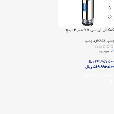
کفکش ان سی 75 متر 2 اینچ
مدل NCH 75.6.5
پمپ کفکش
,
پمپ
موجود
642,757,500
ریال
569,992,500
ریال
افزودن به سبد خرید