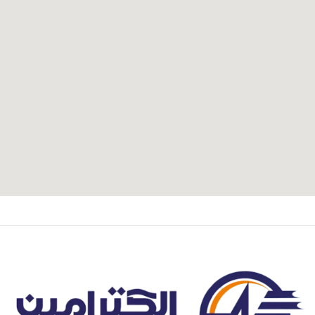
آدرس و موقعیت ما
اصفهان،بزرگراه شهید خرازی، کوچه بهروز ۸۱، پلاک ۸۰۱