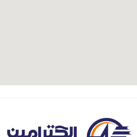
آدرس و موقعیت ما
اصفهان،بزرگراه شهید خرازی، کوچه بهروز ۸۱، پلاک ۸۰۱