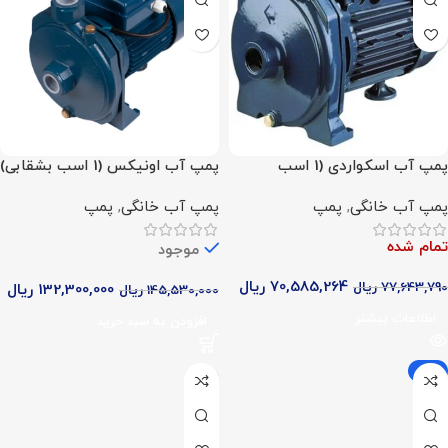
پمپ آب اسکواردی (1 اسب
پمپ آب اونیکس (1 اسب بشقابی)
بشقابی)
پمپ آب خانگی
,
پمپ
پمپ آب خانگی
,
پمپ
تمام شده
موجود
70,585,264
ریال
77,643,790
ریال
132,300,000
ریال
145,530,000
ریال
اطلاعات بیشتر
افزودن به سبد خرید
-9%