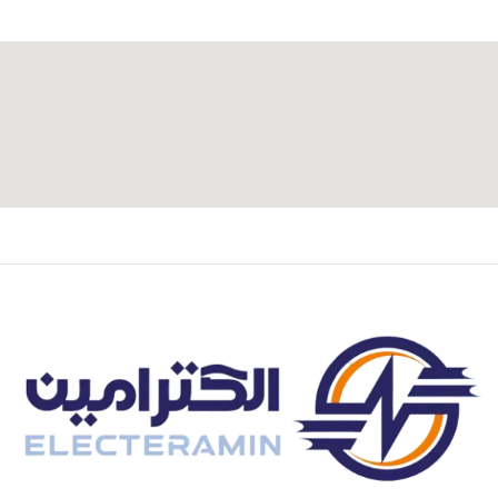
آدرس و موقعیت ما
اصفهان،بزرگراه شهید خرازی، کوچه بهروز ۸۱، پلاک ۸۰۱