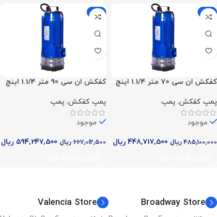
-11%
-8%
کفکش ان سی 70 متر 1.1/4 اینچ
کفکش ان سی 90 متر 1.1/4 اینچ
مدل NCL 70.4.4
مدل NCL 90.4.5
پمپ کفکش
,
پمپ
پمپ کفکش
,
پمپ
موجود
موجود
448,717,500
ریال
594,247,500
ریال
485,100,000
ریال
667,012,500
ریال
افزودن به سبد خرید
افزودن به سبد خرید
Valencia Store
Broadway Store