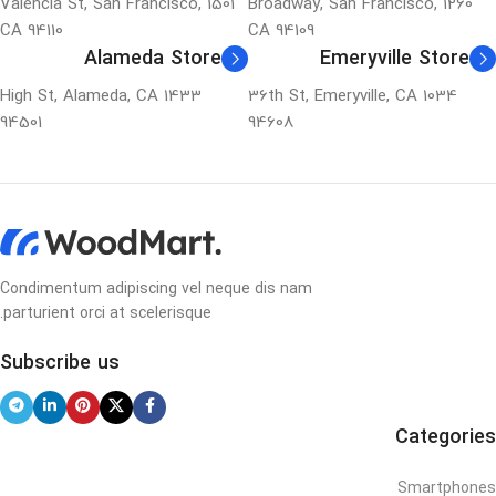
1501 Valencia St, San Francisco,
1260 Broadway, San Francisco,
CA 94110
CA 94109
Alameda Store
Emeryville Store
1433 High St, Alameda, CA
1034 36th St, Emeryville, CA
94501
94608
Condimentum adipiscing vel neque dis nam
parturient orci at scelerisque.
Subscribe us
Categories
Smartphones