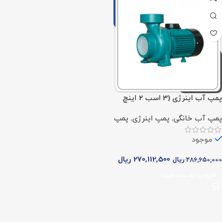
پمپ آب اینرژی (3 اسب 2 اینچ
تک فاز)
پمپ آب خانگی
,
پمپ اینرژی
,
پمپ
موجود
270,112,500
ریال
286,650,000
ریال
افزودن به سبد خرید