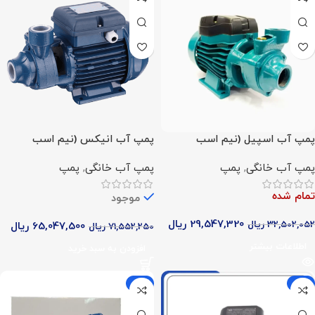
پمپ آب اسپیل (نیم اسب
پمپ آب انیکس (نیم اسب
محیطی)
محیطی)
پمپ آب خانگی
,
پمپ
پمپ آب خانگی
,
پمپ
تمام شده
موجود
29,547,320
ریال
32,502,052
ریال
65,047,500
ریال
71,552,250
ریال
اطلاعات بیشتر
افزودن به سبد خرید
-9%
-9%