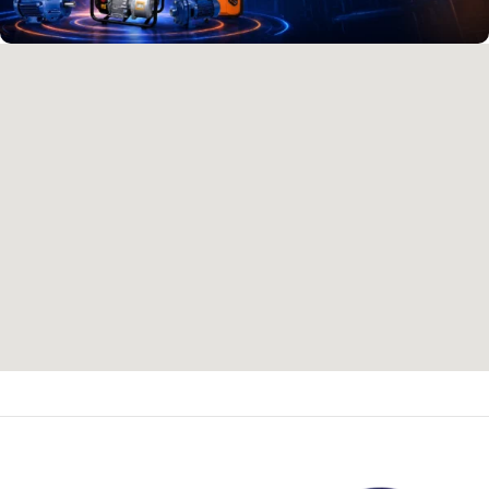
آدرس و موقعیت ما
اصفهان،بزرگراه شهید خرازی، کوچه بهروز ۸۱، پلاک ۸۰۱