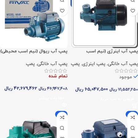
پمپ آب اینرژی (نیم اسب
پمپ آب ریوال (نیم اسب محیطی)
محیطی)
پمپ آب خانگی
,
پمپ اینرژی
,
پمپ
پمپ آب خانگی
,
پمپ
تمام شده
موجود
42,679,462
ریال
46,947,408
ریال
65,047,500
ریال
71,552,250
ریال
اطلاعات بیشتر
افزودن به سبد خرید
-9%
-9%