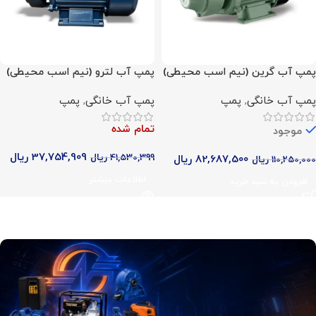
پمپ آب گرین (نیم اسب محیطی)
پمپ آب لترو (نیم اسب محیطی)
پمپ آب خانگی
,
پمپ
پمپ آب خانگی
,
پمپ
تمام شده
موجود
37,754,909
ریال
41,530,399
ریال
82,687,500
ریال
110,250,000
ریال
اطلاعات بیشتر
افزودن به سبد خرید