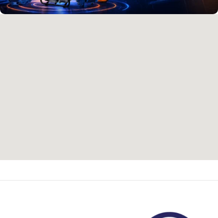
آدرس و موقعیت ما
اصفهان،بزرگراه شهید خرازی، کوچه بهروز ۸۱، پلاک ۸۰۱