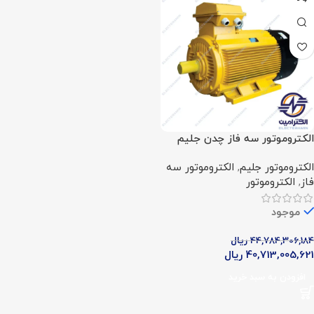
الکتروموتور سه فاز چدن جلیم
(535 اسب – 400 کیلووات –
الکتروموتور جلیم
,
الکتروموتور سه
1500 دور)
فاز
,
الکتروموتور
موجود
44,784,306,184
ریال
40,713,005,621
ریال
افزودن به سبد خرید