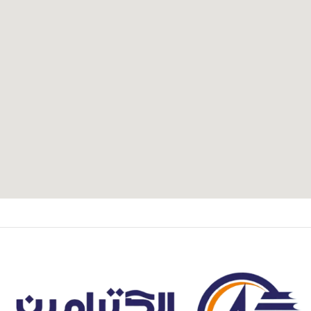
آدرس و موقعیت ما
اصفهان،بزرگراه شهید خرازی، کوچه بهروز ۸۱، پلاک ۸۰۱